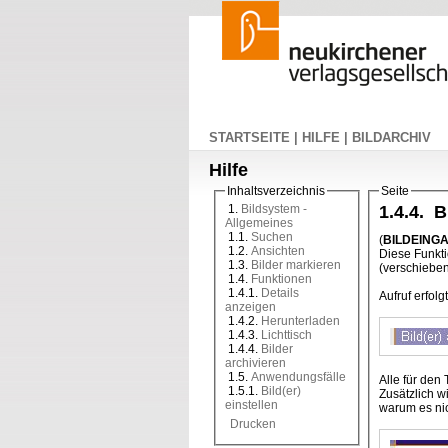
STARTSEITE |
HILFE |
BILDARCHIV
Hilfe
Inhaltsverzeichnis
Seite
1.
Bildsystem -
1.4.4. B
Allgemeines
1.1.
Suchen
(
BILDEING
1.2.
Ansichten
Diese Funkti
1.3.
Bilder markieren
(verschieben
1.4.
Funktionen
1.4.1.
Details
Aufruf erfol
anzeigen
1.4.2.
Herunterladen
1.4.3.
Lichttisch
1.4.4.
Bilder
archivieren
1.5.
Anwendungsfälle
Alle für den
1.5.1.
Bild(er)
Zusätzlich w
einstellen
warum es ni
Drucken