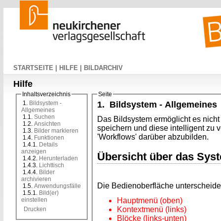
STARTSEITE |
HILFE |
BILDARCHIV
Hilfe
Inhaltsverzeichnis
Seite
1.
Bildsystem -
1. Bildsystem - Allgemeines
Allgemeines
1.1.
Suchen
Das Bildsystem ermöglicht es nich
1.2.
Ansichten
speichern und diese intelligent zu
1.3.
Bilder markieren
'Workflows' darüber abzubilden.
1.4.
Funktionen
1.4.1.
Details
anzeigen
Übersicht über das Sys
1.4.2.
Herunterladen
1.4.3.
Lichttisch
1.4.4.
Bilder
archivieren
Die Bedienoberfläche unterscheide
1.5.
Anwendungsfälle
1.5.1.
Bild(er)
einstellen
Hauptmenü (oben)
Kontextmenü (links)
Drucken
Blöcke (links-unten)