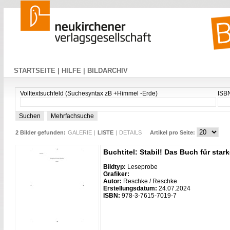
STARTSEITE |
HILFE |
BILDARCHIV
Volltextsuchfeld (Suchesyntax zB +Himmel -Erde)
ISB
2 Bilder gefunden:
GALERIE
|
LISTE
|
DETAILS
Artikel pro Seite:
Buchtitel: Stabil! Das Buch für star
Bildtyp:
Leseprobe
Grafiker:
Autor:
Reschke / Reschke
Erstellungsdatum:
24.07.2024
ISBN:
978-3-7615-7019-7