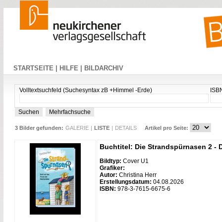
STARTSEITE |
HILFE |
BILDARCHIV
Volltextsuchfeld (Suchesyntax zB +Himmel -Erde)
ISB
3 Bilder gefunden:
GALERIE
|
LISTE
|
DETAILS
Artikel pro Seite:
Buchtitel: Die Strandspürnasen 2 - 
Bildtyp:
Cover U1
Grafiker:
Autor:
Christina Herr
Erstellungsdatum:
04.08.2026
ISBN:
978-3-7615-6675-6