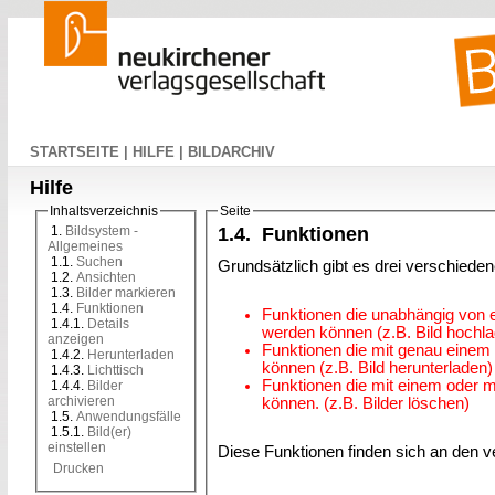
STARTSEITE |
HILFE |
BILDARCHIV
Hilfe
Inhaltsverzeichnis
Seite
1.
Bildsystem -
1.4. Funktionen
Allgemeines
1.1.
Suchen
Grundsätzlich gibt es drei verschiede
1.2.
Ansichten
1.3.
Bilder markieren
1.4.
Funktionen
Funktionen die unabhängig von e
1.4.1.
Details
werden können (z.B. Bild hochl
anzeigen
Funktionen die mit genau einem 
1.4.2.
Herunterladen
können (z.B. Bild herunterladen)
1.4.3.
Lichttisch
Funktionen die mit einem oder 
1.4.4.
Bilder
archivieren
können. (z.B. Bilder löschen)
1.5.
Anwendungsfälle
1.5.1.
Bild(er)
einstellen
Diese Funktionen finden sich an den v
Drucken